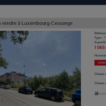
 vendre
à
Luxembourg-Cessange
Référen
Type :
T
Superfic
1 065
Honorai
CON
Classe 
Classe 
Impr