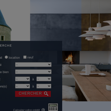
ERCHE
neuf
at
location
té
e bien
t
à
re(s)
à
Calculez votre crédit