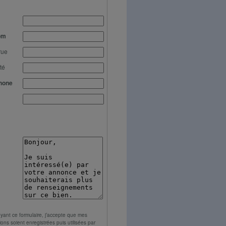
om
rue
té
hone
yant ce formulaire, j’accepte que mes
ions soient enregistrées puis utilisées par