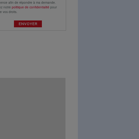
gence afin de répondre à ma demande.
ez notre
politique de confidentialité
pour
e vos droits.