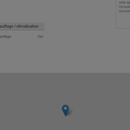
notre a
Consult
connaîtr
auffage / climatisation
auffage
Oui