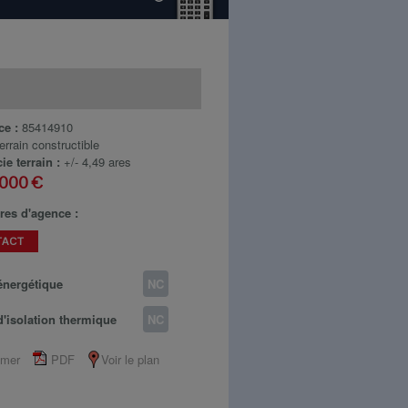
ce :
85414910
errain constructible
ie terrain :
+/- 4,49 ares
 000 €
res d'agence :
TACT
énergétique
NC
d'isolation thermique
NC
imer
PDF
Voir le plan