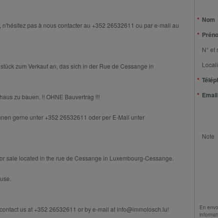
Nom
, n'hésitez pas à nous contacter au +352 26532611 ou par e-mail au
Prén
N° et 
Locali
stück zum Verkauf an, das sich in der Rue de Cessange in
Télép
Email
lhaus zu bauen. !! OHNE Bauvertrag !!!
Ihnen gerne unter +352 26532611 oder per E-Mail unter
Note
 for sale located in the rue de Cessange in Luxembourg-Cessange.
ouse.
En envo
e contact us at +352 26532611 or by e-mail at info@immolosch.lu!
informat