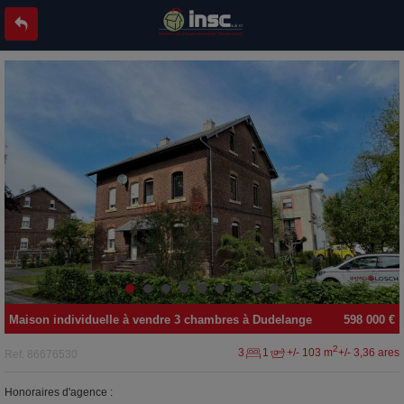
Maison individuelle
à vendre
3 chambres à
Dudelange
598 000 €
2
3
1
+/- 103 m
+/- 3,36 ares
Ref.
86676530
Honoraires d'agence :