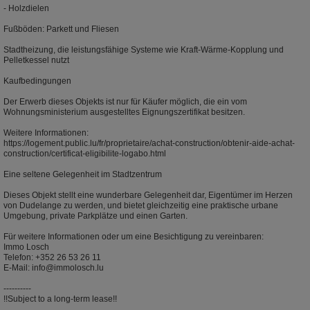
- Holzdielen
Fußböden: Parkett und Fliesen
Stadtheizung, die leistungsfähige Systeme wie Kraft-Wärme-Kopplung und
Pelletkessel nutzt
Kaufbedingungen
Der Erwerb dieses Objekts ist nur für Käufer möglich, die ein vom
Wohnungsministerium ausgestelltes Eignungszertifikat besitzen.
Weitere Informationen:
https://logement.public.lu/fr/proprietaire/achat-construction/obtenir-aide-achat-
construction/certificat-eligibilite-logabo.html
Eine seltene Gelegenheit im Stadtzentrum
Dieses Objekt stellt eine wunderbare Gelegenheit dar, Eigentümer im Herzen
von Dudelange zu werden, und bietet gleichzeitig eine praktische urbane
Umgebung, private Parkplätze und einen Garten.
Für weitere Informationen oder um eine Besichtigung zu vereinbaren:
Immo Losch
Telefon: +352 26 53 26 11
E-Mail: info@immolosch.lu
----------
!!Subject to a long-term lease!!