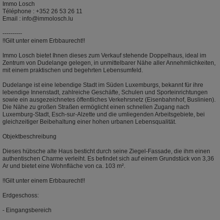
Immo Losch
Téléphone : +352 26 53 26 11
Email : info@immolosch.lu
----------
!!Gilt unter einem Erbbaurecht!!
Immo Losch bietet Ihnen dieses zum Verkauf stehende Doppelhaus, ideal im
Zentrum von Dudelange gelegen, in unmittelbarer Nähe aller Annehmlichkeiten,
mit einem praktischen und begehrten Lebensumfeld.
Dudelange ist eine lebendige Stadt im Süden Luxemburgs, bekannt für ihre
lebendige Innenstadt, zahlreiche Geschäfte, Schulen und Sporteinrichtungen
sowie ein ausgezeichnetes öffentliches Verkehrsnetz (Eisenbahnhof, Buslinien).
Die Nähe zu großen Straßen ermöglicht einen schnellen Zugang nach
Luxemburg-Stadt, Esch-sur-Alzette und die umliegenden Arbeitsgebiete, bei
gleichzeitiger Beibehaltung einer hohen urbanen Lebensqualität.
Objektbeschreibung
Dieses hübsche alte Haus besticht durch seine Ziegel-Fassade, die ihm einen
authentischen Charme verleiht. Es befindet sich auf einem Grundstück von 3,36
Ar und bietet eine Wohnfläche von ca. 103 m².
!!Gilt unter einem Erbbaurecht!!
Erdgeschoss:
- Eingangsbereich