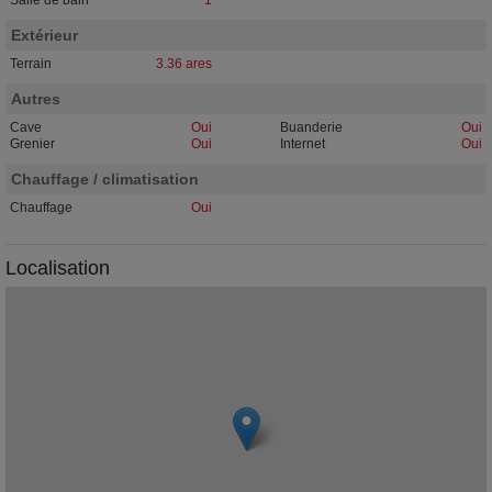
Salle de bain
1
Extérieur
Terrain
3.36 ares
Autres
Cave
Oui
Buanderie
Oui
Grenier
Oui
Internet
Oui
Chauffage / climatisation
Chauffage
Oui
Localisation