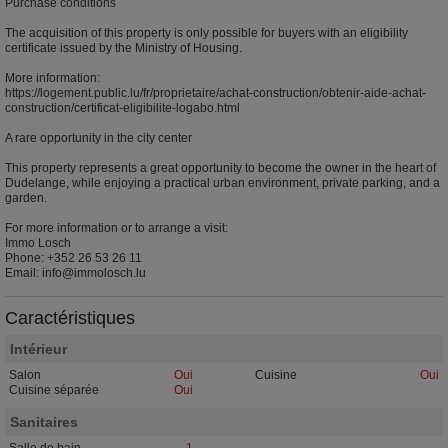
Purchase conditions
The acquisition of this property is only possible for buyers with an eligibility
certificate issued by the Ministry of Housing.
More information:
https://logement.public.lu/fr/proprietaire/achat-construction/obtenir-aide-achat-
construction/certificat-eligibilite-logabo.html
A rare opportunity in the city center
This property represents a great opportunity to become the owner in the heart of
Dudelange, while enjoying a practical urban environment, private parking, and a
garden.
For more information or to arrange a visit:
Immo Losch
Phone: +352 26 53 26 11
Email: info@immolosch.lu
Caractéristiques
Intérieur
Salon
Oui
Cuisine
Oui
Cuisine séparée
Oui
Sanitaires