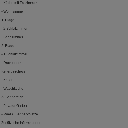
- Küche mit Esszimmer
- Wohnzimmer
1. Etage:
- 2 Schlafzimmer
- Badezimmer
2. Etage:
- 1 Schlafzimmer
- Dachboden
Kellergeschoss:
- Keller
- Waschküche
Außenbereich:
- Privater Garten
- Zwei Außenparkplätze
Zusätzliche Informationen