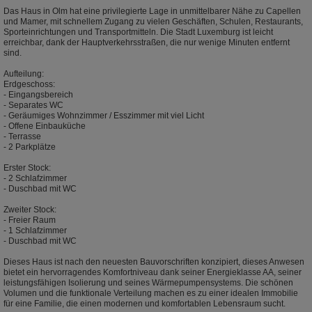
Das Haus in Olm hat eine privilegierte Lage in unmittelbarer Nähe zu Capellen
und Mamer, mit schnellem Zugang zu vielen Geschäften, Schulen, Restaurants,
Sporteinrichtungen und Transportmitteln. Die Stadt Luxemburg ist leicht
erreichbar, dank der Hauptverkehrsstraßen, die nur wenige Minuten entfernt
sind.
Aufteilung:
Erdgeschoss:
- Eingangsbereich
- Separates WC
- Geräumiges Wohnzimmer / Esszimmer mit viel Licht
- Offene Einbauküche
- Terrasse
- 2 Parkplätze
Erster Stock:
- 2 Schlafzimmer
- Duschbad mit WC
Zweiter Stock:
- Freier Raum
- 1 Schlafzimmer
- Duschbad mit WC
Dieses Haus ist nach den neuesten Bauvorschriften konzipiert, dieses Anwesen
bietet ein hervorragendes Komfortniveau dank seiner Energieklasse AA, seiner
leistungsfähigen Isolierung und seines Wärmepumpensystems. Die schönen
Volumen und die funktionale Verteilung machen es zu einer idealen Immobilie
für eine Familie, die einen modernen und komfortablen Lebensraum sucht.