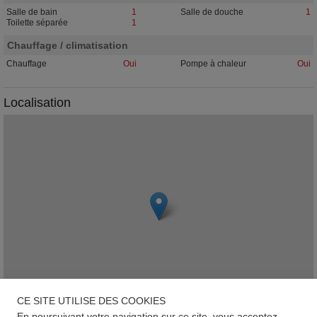
Salle de bain
1
Salle de douche
1
Toilette séparée
1
Chauffage / climatisation
Chauffage
Oui
Pompe à chaleur
Oui
Localisation
CE SITE UTILISE DES COOKIES
En poursuivant votre navigation sur ce site, vous acceptez