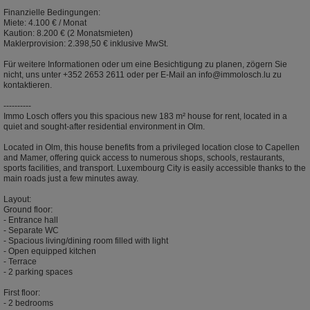
Finanzielle Bedingungen:
Miete: 4.100 € / Monat
Kaution: 8.200 € (2 Monatsmieten)
Maklerprovision: 2.398,50 € inklusive MwSt.
Für weitere Informationen oder um eine Besichtigung zu planen, zögern Sie
nicht, uns unter +352 2653 2611 oder per E-Mail an info@immolosch.lu zu
kontaktieren.
----------
Immo Losch offers you this spacious new 183 m² house for rent, located in a
quiet and sought-after residential environment in Olm.
Located in Olm, this house benefits from a privileged location close to Capellen
and Mamer, offering quick access to numerous shops, schools, restaurants,
sports facilities, and transport. Luxembourg City is easily accessible thanks to the
main roads just a few minutes away.
Layout:
Ground floor:
- Entrance hall
- Separate WC
- Spacious living/dining room filled with light
- Open equipped kitchen
- Terrace
- 2 parking spaces
First floor:
- 2 bedrooms