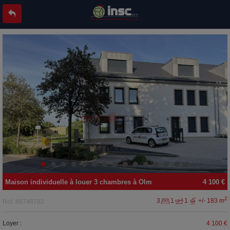
Maison individuelle
à louer
3 chambres à
Olm
4 100 €
2
3
1
1
+/- 183 m
Ref.
86748782
Loyer :
4 100 €