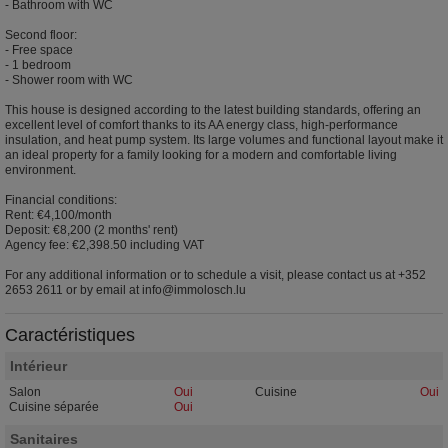
- Bathroom with WC
Second floor:
- Free space
- 1 bedroom
- Shower room with WC
This house is designed according to the latest building standards, offering an
excellent level of comfort thanks to its AA energy class, high-performance
insulation, and heat pump system. Its large volumes and functional layout make it
an ideal property for a family looking for a modern and comfortable living
environment.
Financial conditions:
Rent: €4,100/month
Deposit: €8,200 (2 months' rent)
Agency fee: €2,398.50 including VAT
For any additional information or to schedule a visit, please contact us at +352
2653 2611 or by email at info@immolosch.lu
Caractéristiques
Intérieur
Salon
Oui
Cuisine
Oui
Cuisine séparée
Oui
Sanitaires